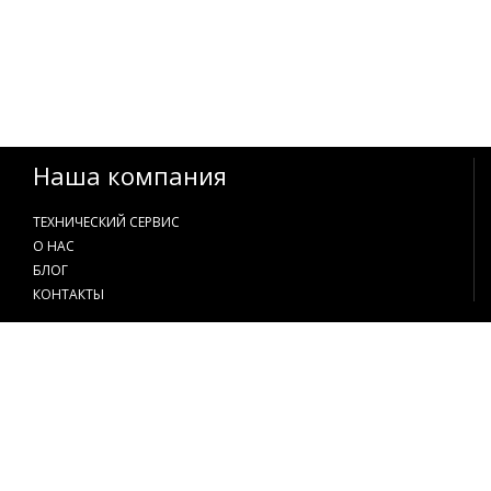
Наша компания
ТЕХНИЧЕСКИЙ СЕРВИС
О НАС
БЛОГ
КОНТАКТЫ
Контакты
+38 097 597 18 18
+38 066 597 18 18
888@krupaik.com.ua