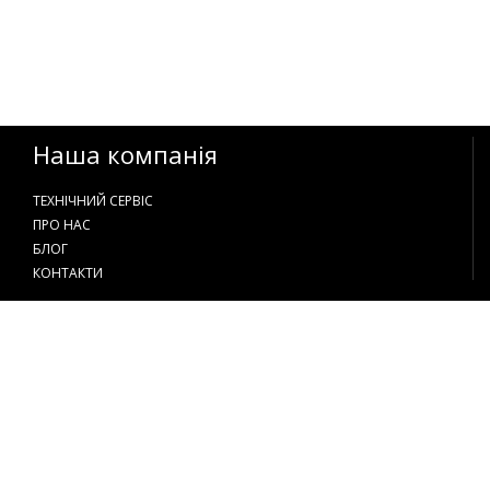
Наша компанія
ТЕХНІЧНИЙ СЕРВІС
ПРО НАС
БЛОГ
КОНТАКТИ
Контакти
+38 097 597 18 18
+38 066 597 18 18
888@krupaik.com.ua