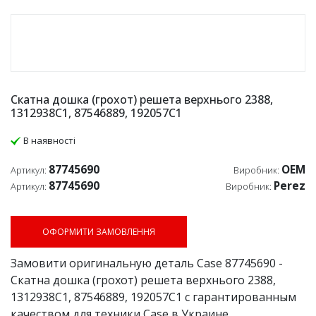
Скатна дошка (грохот) решета верхнього 2388,
1312938C1, 87546889, 192057C1
В наявності
87745690
OEM
Артикул:
Виробник:
87745690
Perez
Артикул:
Виробник:
ОФОРМИТИ ЗАМОВЛЕННЯ
Замовити оригинальную деталь Case 87745690 -
Скатна дошка (грохот) решета верхнього 2388,
1312938C1, 87546889, 192057C1 с гарантированным
качеством для техники Case в Украине.